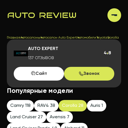
Главная
Автосалоны
Автосалон Auto Expert
Автомобили
Toyota
Corolla
AUTO EXPERT
4.8
137 ОТЗЫВОВ
Сайт
Звонок
Популярные модели
Camry 118
RAV4 38
Corolla 28
Auris 1
Land Cruiser 27
Avensis 7