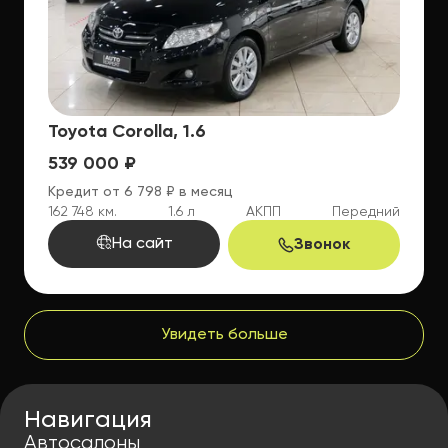
Toyota Corolla, 1.6
539 000 ₽
Кредит от 6 798 ₽ в месяц
162 748 км.
1.6 л
АКПП
Передний
На сайт
Звонок
Увидеть больше
Навигация
Автосалоны