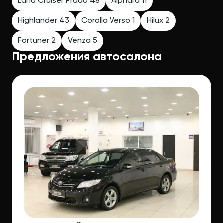
Land Cruiser Prado 48
Alphard 11
Highlander 43
Corolla Verso 1
Hilux 2
Fortuner 2
Venza 5
Предложения автосалона
TOYOTA COROLLA ОТ
AUTO EXPERT —
ПРЕДЛОЖЕНИЯ