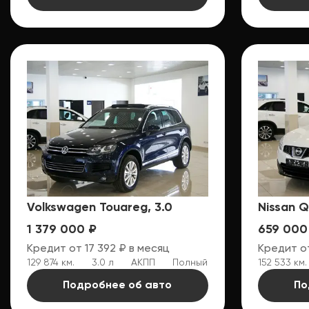
Volkswagen Touareg, 3.0
Nissan Q
1 379 000 ₽
659 000
Кредит от 17 392 ₽ в месяц
Кредит от
129 874 км.
3.0 л
АКПП
Полный
152 533 км.
Подробнее об авто
По