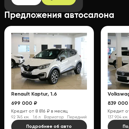
Предложения автосалона
АВТОМОБИЛИ
ОТ AUTO EXPERT —
ПРЕДЛОЖЕНИЯ,
ОТЗЫВЫ,
РЕЙТИНГ
Renault Kaptur, 1.6
Volkswag
699 000 ₽
839 000
Кредит от 8 816 ₽ в месяц
Кредит от
92 745 км.
1.6 л
Вариатор
Передний
137 904 км.
Подробнее об авто
По