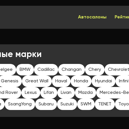
Автосалоны
Рейти
ные марки
elgee
BMW
Cadillac
Changan
Chery
Chevrole
Genesis
Great Wall
Haval
Honda
Hyundai
Infini
nd Rover
Lexus
Lifan
Livan
Mazda
Mercedes-Be
a
SsangYong
Subaru
Suzuki
SWM
TENET
Toyo