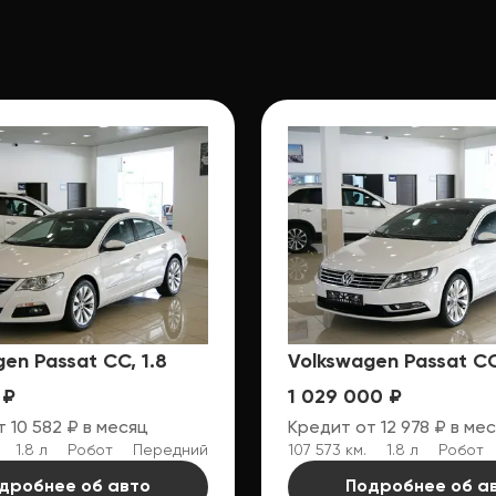
en Passat CC, 1.8
Volkswagen Passat CC
 ₽
1 029 000 ₽
 10 582 ₽ в месяц
Кредит от 12 978 ₽ в ме
1.8 л
Робот
Передний
107 573 км.
1.8 л
Робот
дробнее об авто
Подробнее об а