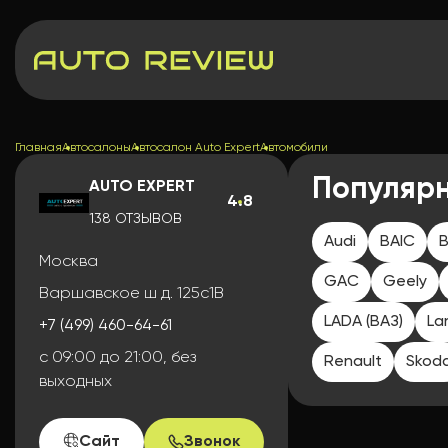
Главная
Автосалоны
Автосалон Auto Expert
Автомобили
Популяр
AUTO EXPERT
4.8
138 ОТЗЫВОВ
Audi
BAIC
B
Москва
GAC
Geely
Варшавское ш д. 125с1В
LADA (ВАЗ)
La
+7 (499) 460-64-61
с 09:00 до 21:00, без
Renault
Skod
выходных
Сайт
Звонок