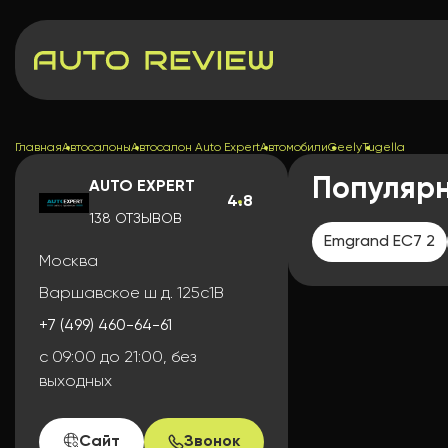
Главная
Автосалоны
Автосалон Auto Expert
Автомобили
Geely
Tugella
Популяр
AUTO EXPERT
4.8
138 ОТЗЫВОВ
Emgrand EC7 2
Москва
Варшавское ш д. 125с1В
+7 (499) 460-64-61
с 09:00 до 21:00, без
выходных
Сайт
Звонок