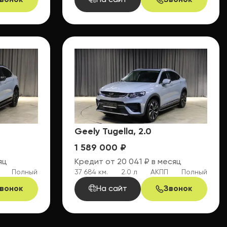
вонок
На сайт
Звонок
Geely Tugella, 2.0
1 589 000 ₽
яц
Кредит от 20 041 ₽ в месяц
Полный
37 684 км.
2.0 л
АКПП
Полный
вонок
На сайт
Звонок