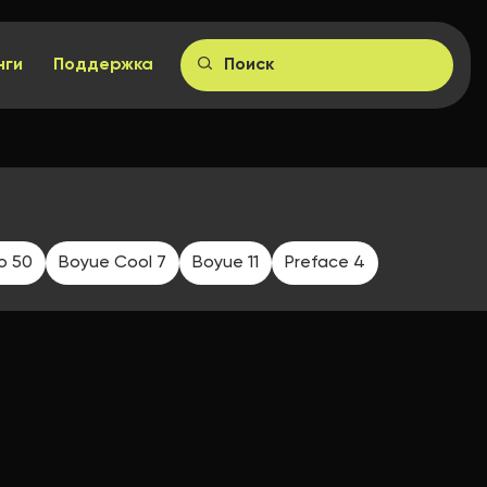
нги
Поддержка
o 50
Boyue Cool 7
Boyue 11
Preface 4