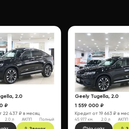
gella, 2.0
Geely Tugella, 2.0
0 ₽
1 559 000 ₽
 22 437 ₽ в месяц
Кредит от 19 663 ₽ в ме
2.0 л
АКПП
Полный
45 977 км.
2.0 л
АКПП