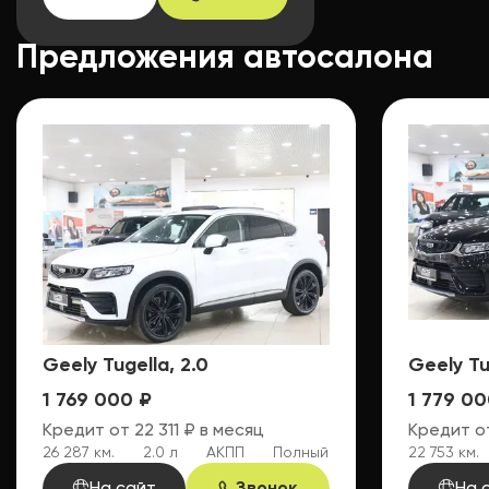
Предложения автосалона
GEELY TUGELLA ОТ
AUTO EXPERT —
ПРЕДЛОЖЕНИЯ
Geely Tugella, 2.0
Geely Tu
1 769 000 ₽
1 779 00
Кредит от 22 311 ₽ в месяц
Кредит от
26 287 км.
2.0 л
АКПП
Полный
22 753 км.