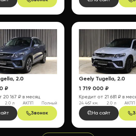
сайт
Звонок
На сайт
З
gella, 2.0
Geely Tugella, 2.0
0 ₽
1 719 000 ₽
 20 167 ₽ в месяц
Кредит от 21 681 ₽ в мес
2.0 л
АКПП
Полный
24 467 км.
2.0 л
АКПП
сайт
Звонок
На сайт
З