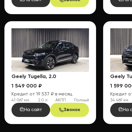
На сайт
Звонок
На 
Geely Tugella, 2.0
Geely Tu
1 549 000 ₽
1 599 00
Кредит от 19 537 ₽ в месяц
Кредит от
41 067 км.
2.0 л
АКПП
Полный
34 469 км.
На сайт
Звонок
На 