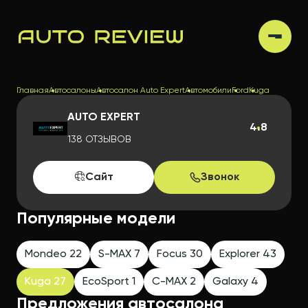
Главная
Автосалоны
Автосалон Auto Expert
Автомобили
Ford
Kuga
AUTO EXPERT
4.8
138 ОТЗЫВОВ
Сайт
Звонок
Популярные модели
Mondeo 22
S-MAX 7
Focus 30
Explorer 43
Kuga 27
EcoSport 1
C-MAX 2
Galaxy 4
Предложения автосалона
FORD KUGA ОТ AUTO