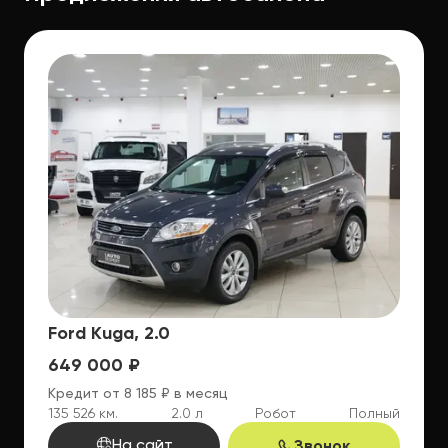
EXPERT —
ПРЕДЛОЖЕНИЯ
Ford Kuga, 2.0
649 000 ₽
Кредит от 8 185 ₽ в месяц
135 526 км.
2.0 л
Робот
Полный
На сайт
Звонок