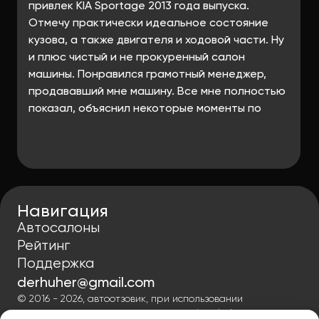
привлек KIA Sportage 2013 года выпуска.
Отмечу практически идеальное состояние
кузова, а также двигателя и ходовой части. Ну
и плюс чистый и не прокуренный салон
машины. Понравился грамотный менеджер,
продававший мне машину. Все мне полностью
показал, объяснил некоторые моменты по
комплектации и управлению, при этом не
пытался навязать дополнительного
оборудования и услуг, типа страхового
полиса.
Навигация
Автосалоны
Рейтинг
Поддержка
derhuher@gmail.com
© 2016 - 2026, автоотзовик, при использовании
материалов гиперссылка на autoreview-help.ru