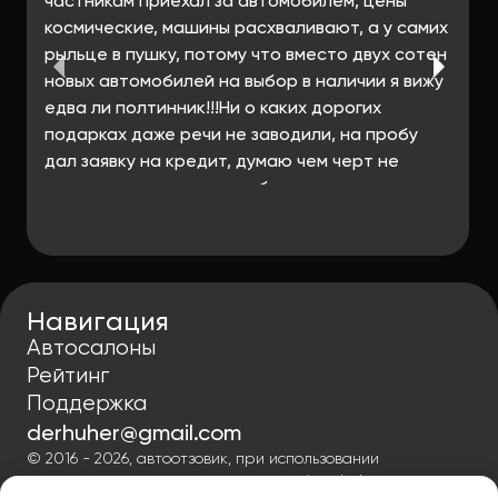
частникам приехал за автомобилем, цены
космические, машины расхваливают, а у самих
рыльце в пушку, потому что вместо двух сотен
новых автомобилей на выбор в наличии я вижу
едва ли полтинник!!!Ни о каких дорогих
подарках даже речи не заводили, на пробу
дал заявку на кредит, думаю чем черт не
шутит может реально выбьют мне кредит до
10% годовых, но хрен там плавал! Лучшее что
смогли предложить это кредит на 5 лет под
25%!!!!! Ну после этого оставаться у них в
салоне было бы огромной глупостью и так
Навигация
исчерпал лимит ошибок приехав к ним.
Автосалоны
Рейтинг
Поддержка
derhuher@gmail.com
© 2016 - 2026, автоотзовик, при использовании
материалов гиперссылка на autoreview-help.ru