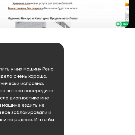
пить у них машину Рено
ядела очень хорошо.
хнически исправна.
ина встала посередине
осле диагностике мне
на машине ездить не
 все заблокировали и
ли не родные. И что бы
вонился в авто солон что
твезти машину к их