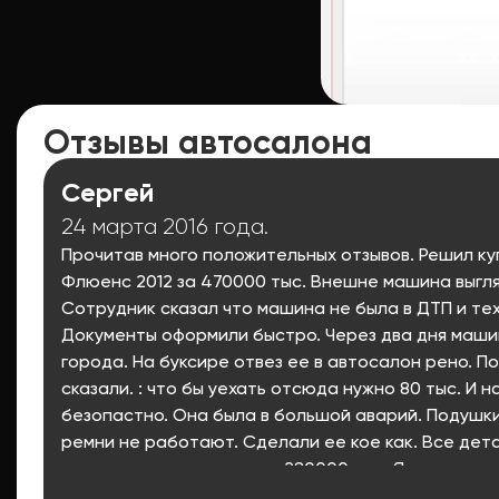
Отзывы автосалона
Сергей
24 марта 2016 года.
Прочитав много положительных отзывов. Решил ку
Флюенс 2012 за 470000 тыс. Внешне машина выгл
Сотрудник сказал что машина не была в ДТП и те
Документы оформили быстро. Через два дня маш
города. На буксире отвез ее в автосалон рено. П
сказали. : что бы уехать отсюда нужно 80 тыс. И 
безопастно. Она была в большой аварий. Подушки
ремни не работают. Сделали ее кое как. Все дета
ее довести до ума нужно 280000 тыс. Я тут же отз
бы вернуть им машину обратно. Они предложили о