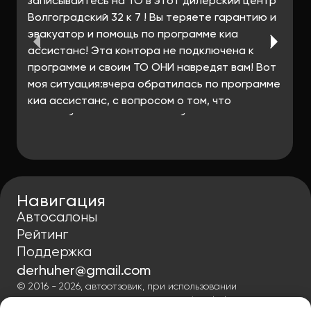
записывайтесь на ТО в этот дилерский центр
Волгоградский 32 к 7 ! Вы теряете гарантию и
эвакуатор и помощь по программе киа
ассистанс! Эта контора не подключена к
программе и своим ТО ОНИ навредят вам! Вот
моя ситуация:вчера обратилась по программе
киа ассистанс, с вопросом о том, что
автомобиль не заводится, обслуживание
производила исключительно в диллерских
центрах, в том числе указанном на сайте КИА
как рекомендованный Автоцентр на
Волгоградке (Волгоградский проспект, д.32,
Навигация
к.7 ,) мне отказали в помощи ,объяснив тем что
Автосалоны
не видят что то было, потом выяснили что оно
Рейтинг
все таки было,но именно этот дилерский
Поддержка
центр не входит в программу, ситуацию
считаю вопиющей, авто стоит в г.Котельники
derhuher@gmail.com
,не заводится, в связи с чем считаю свои права
© 2016 - 2026, автоотзовик, при использовании
материалов гиперссылка на autoreview-help.ru
ущемленными и требую разобраться в данной