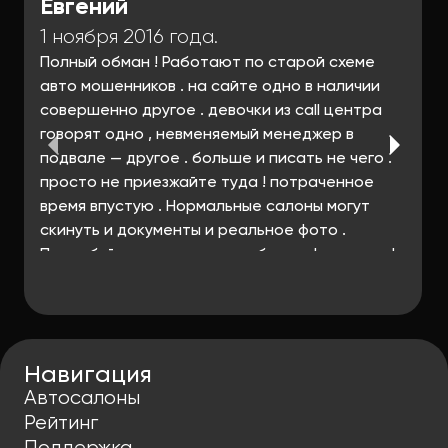
Евгений
1 ноября 2016 года.
Полный обман ! Работают по старой схеме
авто мошенников . на сайте одно в наличии
совершенно другое . девочки из call центра
говорят одно , невменяемый менеджер в
подвале — другое . больше и писать не чего .
просто не приезжайте туда ! потраченное
время впустую . Нормальные салоны могут
скинуть и документы и реальное фото .
Попробуйте попросить их об этом ! не могут !
потому , что нет ни машин , ни документов.
Навигация
Автосалоны
Рейтинг