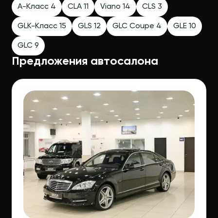
A-Класс 4
CLA 11
Viano 14
CLS 3
GLK-Класс 15
GLS 12
GLC Coupe 4
GLE 10
GLC 9
Предложения автосалона
ОТЗЫВЫ И
АВТОМОБИЛИ
MERCEDES-BENZ
ОТ AUTO EXPERT —
ПРЕДЛОЖЕНИЯ