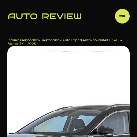
Главная
Автосалоны
Автосалон Auto Expert
Автомобили
EXEED
TXL
Exeed TXL, 2025 г.