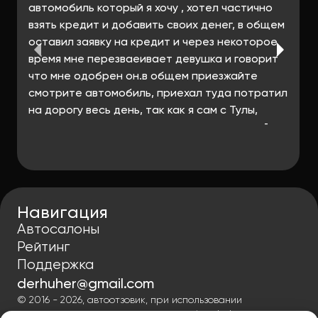
автомобиль который я хочу , хотел частично
взять кредит и добавить своих денег, в общем
оставил заявку на кредит и через некоторое
время мне перезваеивает девушка и говорит
что мне одобрен он.в общем приезжайте
смотрите автомобиль, приехал туда потратил
на дорогу весь день, так как я сам с Тулы,
зашел в автосалон , хотел сам сначала найти
этот автомобиль и посмотреть, в итоге я его
не нашел, подхожу к менеджерам которые
сидят слева от входа и спрашиваю про тот
автомобиль за которым я приехал, в итоге мне
Навигация
ответили что у них такого автомобиля нет, и
Автосалоны
сказали если хотите такой автомобиль то
Рейтинг
идите оформляете сначала кредит,
Поддержка
подписывайте договор на кредит и в течении
15 минут вам пригонят автомобиль и вы его
derhuher@gmail.com
посмотрите, как это, что за бред? Это каким
© 2016 - 2026, автоотзовик, при использовании
материалов гиперссылка на autoreview-help.ru
нужно быть лохом чтобы сначала оформить у