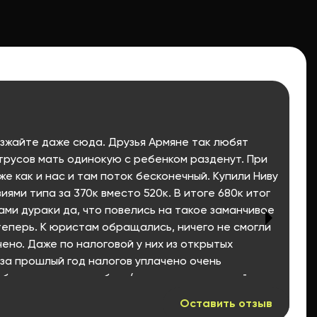
езжайте даже сюда. Друзья Армяне так любят
 трусов мать одинокую с ребенком разденут. При
же как и нас и там поток бесконечный. Купили Ниву
иями типа за 370к вместо 520к. В итоге 680к итог
ми дураки да, что повелись на такое заманчивое
теперь. К юристам обращались, ничего не смогли
чено. Даже по налоговой у них из открытых
за прошлый год налогов уплачено очень
были типа нет вообще (хотя говорю, со мной за
ели, я там торчал почти весь день)
Оставить отзыв