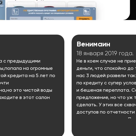
Венимаин
18 января 2019 года.
на с предыдущими
Не в коем случае не при
пы,попала на огромные
деньги, что спокойно до
ой кредита на 5 лет по
нас 3 людей развели так
очти
по кредиту с супер услов
а,но это чистой воды
и бешеная переплата. Са
аходите в этот салон
предложение, но что уж 
сделать. У этих все схва
доступов по отчетности 
подозрительно мало. При
один день человек 5 разв